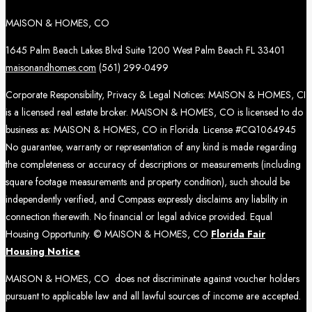
MAISON & HOMES, CO
1645 Palm Beach Lakes Blvd Suite 1200 West Palm Beach FL 33401
maisonandhomes.com
(561) 299-0499
Corporate Responsibility, Privacy & Legal Notices: MAISON & HOMES, CI
is a licensed real estate broker. MAISON & HOMES, CO is licensed to do
business as: MAISON & HOMES, CO in Florida. License #CQ1064945
No guarantee, warranty or representation of any kind is made regarding
the completeness or accuracy of descriptions or measurements (including
square footage measurements and property condition), such should be
independently verified, and Compass expressly disclaims any liability in
connection therewith. No financial or legal advice provided. Equal
Housing Opportunity. © MAISON & HOMES, CO
Florida Fair
Housing Notice
MAISON & HOMES, CO does not discriminate against voucher holders
pursuant to applicable law and all lawful sources of income are accepted.