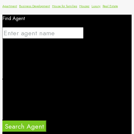
Apartment
Business Development
House for families
Houzez
Luxury
Real Estate
Find Agent
Search Agent