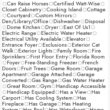
Can Raise Horses
Certified Watt-Wise
Closet Cabinetry
Cooking Island
Cottage
Courtyard
Custom Mirrors
Den/Library/Office
Dishwasher
Disposal
Dome Kitchen
Dryer
East Of Us1
Electric Range
Electric Water Heater
Electrical Utility Available
Elevator
Entrance Foyer
Exclusions
Exterior Cat
Walk
Exterior Lights
Family Room
Fire
Sprinklers
First Floor Entry
Florida Room
Foyer
Free-Standing Freezer
French
Doors
Fruit Trees
Game Room
Garage
Apartment
Garage Attached
Garage
Converted
Gas Range
Gas Water Heater
Great Room
Gym
Handicap Accessible
Handicap Equipped
Has a View
Has
Carport
Has Cooling System
Has
Fireplace
Has Garage
Has Heating
System
Has Pool
Has Waterfront
Home