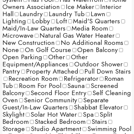
Owners Association
Ice Maker
Interior
Hall
Laundry
Laundry Tub
Lawn
Lighting
Lobby
Loft
Maid'S Quarters
Maid/In-Law Quarters
Media Room
Microwave
Natural Gas Water Heater
New Construction
No Additional Rooms
None
On Golf Course
Open Balcony
Open Parking
Other
Other
Equipment/Appliances
Outdoor Shower
Pantry
Property Attached
Pull Down Stairs
Recreation Room
Refrigerator
Roman
Tub
Room For Pool
Sauna
Screened
Balcony
Second Floor Entry
Self Cleaning
Oven
Senior Community
Separate
Guest/In-Law Quarters
Shabbat Elevator
Skylight
Solar Hot Water
Spa
Split
Bedroom
Stacked Bedroom
Stairs
Storage
Studio Apartment
Swimming Pool