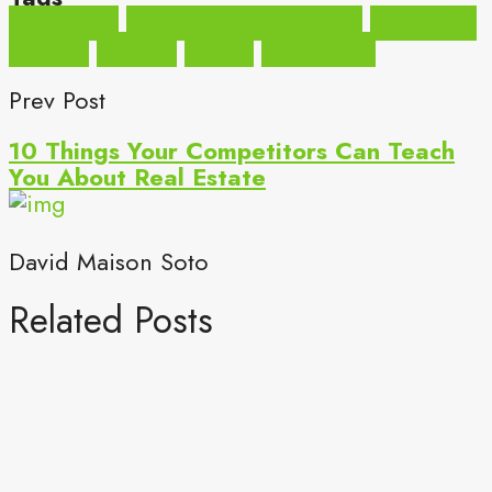
Apartment
Business Development
House for
families
Houzez
Luxury
Real Estate
Prev Post
10 Things Your Competitors Can Teach
You About Real Estate
David Maison Soto
Related Posts